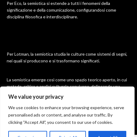
Per Eco, la semiotica si estende a tutti i fenomeni della
significazione e della comunicazione, configurandosi come
disciplina filosofica e interdisciplinare.
Per Lotman, la semiotica studia le culture come sistemi di segni,
nei quali si producono e si trasformano significati.
La semiotica emerge così come uno spazio teorico aperto, in cui
metodo, critica e analisi culturale convivono, delineando una
disciplina molteplice e in continua evoluzione.
We value your privacy
We use cookies to enhance your browsing experience, serve
personalised ads or content, and analyse our traffic. By
©2026 Semiotica
| Built using WordPress and
Responsive
clicking "Accept All", you consent to our use of cookies.
Blogily
theme by Superb