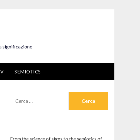
a significazione
EV
SEMIOTICS
RICERCA
PER:
From the science of signs to the semiotics of