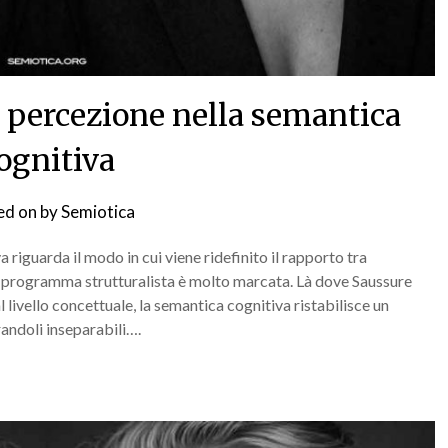
 e percezione nella semantica
ognitiva
ed on
by
Semiotica
a riguarda il modo in cui viene ridefinito il rapporto tra
 dal programma strutturalista è molto marcata. Là dove Saussure
l livello concettuale, la semantica cognitiva ristabilisce un
randoli inseparabili….