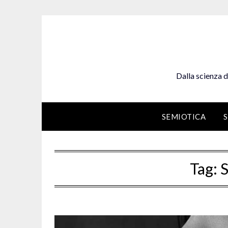
Skip
to
content
Dalla scienza d
SEMIOTICA
Tag:
S