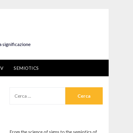
a significazione
EV
SEMIOTICS
RICERCA
PER:
From the science of signs to the semiotics of