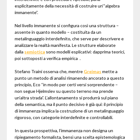
esplicitamente della necessità di costruire un’“algebra
immanente”.
Nel livello immanente si configura così una struttura –
assente in quanto modello – costituita da un
metalinguaggio interdefinito, che serve per descrivere e
analizzare la realtà manifesta. Le strutture elaborate
dalla
semiotica
sono modelli esplicativi: dapprima teorici,
poi sottoposti a verifica empirica .
Stefano Traini osserva che, mentre
Greimas
mette a
punto un metodo di analisi rimanendo ancorato a questo
principio, Eco “in modo per certi versi sorprendente –
non segue Hjelmslev su questo terreno ma prende
un’altra strada”. L’allontanamento si produrrà sul piano
della semantica, ma il punto decisivo è già qui: il principio
di immanenza implica la costruzione di un metalinguaggio
rigoroso, con categorie interdefinite e controllabili.
In questa prospettiva, l’immanenza non designa un
ripiegamento formalista, bensì una scelta epistemologica