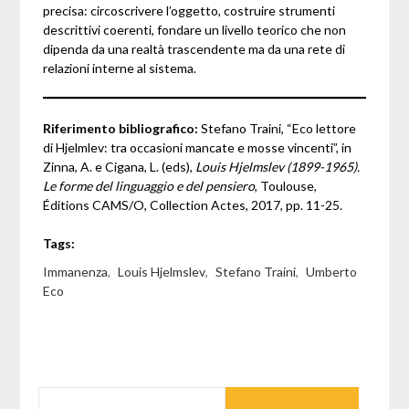
precisa: circoscrivere l’oggetto, costruire strumenti
descrittivi coerenti, fondare un livello teorico che non
dipenda da una realtà trascendente ma da una rete di
relazioni interne al sistema.
Riferimento bibliografico:
Stefano Traini, “Eco lettore
di Hjelmlev: tra occasioni mancate e mosse vincenti”, in
Zinna, A. e Cigana, L. (eds),
Louis Hjelmslev (1899-1965).
Le forme del linguaggio e del pensiero
, Toulouse,
Éditions CAMS/O, Collection Actes, 2017, pp. 11-25.
Tags:
Immanenza
,
Louis Hjelmslev
,
Stefano Traini
,
Umberto
Eco
RICERCA