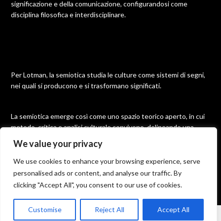
significazione e della comunicazione, configurandosi come
disciplina filosofica e interdisciplinare.
Per Lotman, la semiotica studia le culture come sistemi di segni,
nei quali si producono e si trasformano significati.
La semiotica emerge così come uno spazio teorico aperto, in cui
metodo, critica e analisi culturale convivono, delineando una
disciplina molteplice e in continua evoluzione.
We value your privacy
We use cookies to enhance your browsing experience, serve
personalised ads or content, and analyse our traffic. By
©2026 Semiotica
| Built using WordPress and
Responsive
clicking "Accept All", you consent to our use of cookies.
Blogily
theme by Superb
Customise
Reject All
Accept All
From the science of signs to the semiotics of the text. The