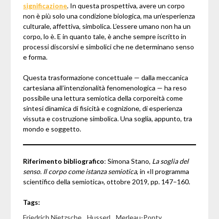
significazione
. In questa prospettiva, avere un corpo
non è più solo una condizione biologica, ma un’esperienza
culturale, affettiva, simbolica. L’essere umano non ha un
corpo, lo è. E in quanto tale, è anche sempre iscritto in
processi discorsivi e simbolici che ne determinano senso
e forma.
Questa trasformazione concettuale — dalla meccanica
cartesiana all’intenzionalità fenomenologica — ha reso
possibile una lettura semiotica della corporeità come
sintesi dinamica di fisicità e cognizione, di esperienza
vissuta e costruzione simbolica. Una soglia, appunto, tra
mondo e soggetto.
Riferimento bibliografico
: Simona Stano,
La soglia del
senso. Il corpo come istanza semiotica
, in «Il programma
scientifico della semiotica», ottobre 2019, pp. 147–160.
Tags:
Friedrich Nietzsche
,
Husserl
,
Merleau-Ponty
,