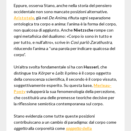
Eppure, osserva Stano, anche nella storia del pensiero
occidentale non sono mancate posizioni alternative.
Aristotele
, già nel
De Anima
, rifiuta ogni separazione
ontologica tra corpo e anima: l’anima è la forma del corpo,
non qualcosa di aggiunto. Anche
Nietzsche
rompe con
ogni metafisica del dualismo: «Corpo io sono in tutto e
per tutto, e null’altro», scrive in
Così parlò Zarathustra
,
riducendo l’anima a “una parola per indicare qualcosa del
corpo”.
Un’altra svolta fondamentale si ha con
Husserl
, che
distingue tra
Körper
e
Leib
: il primo è il corpo oggetto
della conoscenza scientifica, il secondo è il corpo vissuto,
soggettivamente esperito. Su questa base,
Merleau-
Ponty
svilupperà la sua fenomenologia della percezione,
che costituirà una delle premesse teoriche decisive per
la riflessione semiotica contemporanea sul corpo.
Stano evidenzia come tutte queste posizioni
contribuiscano a un cambio di paradigma: dal corpo come
oggetto
alla corporeità come
soggetto
della