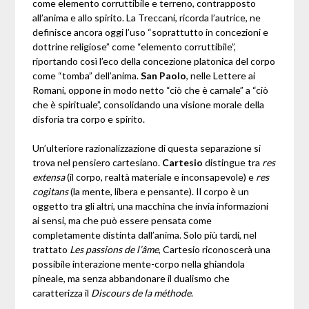
come elemento corruttibile e terreno, contrapposto
all’anima e allo spirito. La Treccani, ricorda l’autrice, ne
definisce ancora oggi l’uso “soprattutto in concezioni e
dottrine religiose” come “elemento corruttibile”,
riportando così l’eco della concezione platonica del corpo
come “tomba” dell’anima.
San Paolo
, nelle Lettere ai
Romani, oppone in modo netto “ciò che è carnale” a “ciò
che è spirituale”, consolidando una visione morale della
disforia tra corpo e spirito.
Un’ulteriore razionalizzazione di questa separazione si
trova nel pensiero cartesiano.
Cartesio
distingue tra
res
extensa
(il corpo, realtà materiale e inconsapevole) e
res
cogitans
(la mente, libera e pensante). Il corpo è un
oggetto tra gli altri, una macchina che invia informazioni
ai sensi, ma che può essere pensata come
completamente distinta dall’anima. Solo più tardi, nel
trattato
Les passions de l’âme
, Cartesio riconoscerà una
possibile interazione mente-corpo nella ghiandola
pineale, ma senza abbandonare il dualismo che
caratterizza il
Discours de la méthode
.