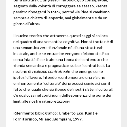
segnato dalla volontà di correggere se stesso, «senza
peraltro rinnegarsi in toto», perché «le idee si cambiano
sempre a chiazza di leopardo, mai globalmente e da un
giorno all’altro».
Il nucleo teorico che attraversa questi saggi si colloca
nel quadro di una semantica cognitiva. Non si tratta né di
una semantica vero-funzionale né di una struttural-
lessicale, anche se entrambe vengono rielaborate. Eco
cerca infatti di costruire una teoria del contenuto che
«fonda semantica e pragmatica» su basi contrattuali. La
nozione di
realismo contrattuale
, che emerge come
ipotesi di lavoro, intende «contemperare una visione
eminentemente “culturale” dei processi semiosici con il
fatto che, quale che sia il peso dei nostri sistemi culturali,
c’è qualcosa nel continuum dell’esperienza che pone dei
limiti alle nostre interpretazioni».
Riferimento bibliografico:
Umberto Eco, Kant e
l’ornitorinco, Milano, Bompiani, 1997.