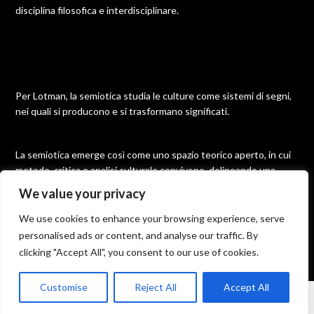
disciplina filosofica e interdisciplinare.
Per Lotman, la semiotica studia le culture come sistemi di segni,
nei quali si producono e si trasformano significati.
La semiotica emerge così come uno spazio teorico aperto, in cui
metodo, critica e analisi culturale convivono, delineando una
disciplina molteplice e in continua evoluzione.
We value your privacy
We use cookies to enhance your browsing experience, serve
personalised ads or content, and analyse our traffic. By
©2026 Semiotica
| Built using WordPress and
Responsive
clicking "Accept All", you consent to our use of cookies.
Blogily
theme by Superb
Customise
Reject All
Accept All
From the science of signs to the semiotics of the text. The
semiotic field and the theories of signification.