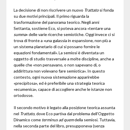
La decisione di non riscrivere un nuovo
Trattato
si fonda
su due motivi principali. Il primo riguarda la
trasformazione del panorama teorico. Negli anni
Settanta, sostiene Eco, si poteva ancora «tentare una
summa
» delle varie ricerche semiotiche. Oggi invece ci si
trova di fronte a «una galassia in espansione, non più a
un sistema planetario di cui si possano fornire le
equazioni fondamentali». La semiosi è diventata un
oggetto di studio trasversale a molte discipline, anche a
quelle che «non pensavano, o non sapevano di, o
addirittura non volevano fare semiotica». In questo
contesto, ogni nuova sistemazione apparirebbe
«precipitosa», ed è preferibile una strategia teorica
«ecumenica», capace di accogliere anche le istanze non
ortodosse.
Il secondo motivo è legato alla posizione teorica assunta
nel
Trattato
, dove Eco partiva dal problema dell’Oggetto
Dinamico come
terminus ad quem
della semiosi. Tuttavia,
nella seconda parte del libro, presupponeva (senza