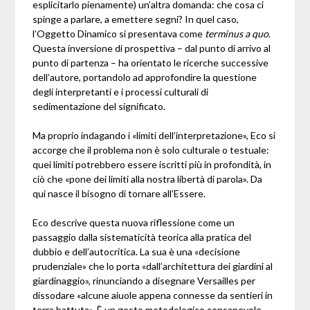
esplicitarlo pienamente) un’altra domanda: che cosa ci
spinge a parlare, a emettere segni? In quel caso,
l’Oggetto Dinamico si presentava come
terminus a quo
.
Questa inversione di prospettiva – dal punto di arrivo al
punto di partenza – ha orientato le ricerche successive
dell’autore, portandolo ad approfondire la questione
degli interpretanti e i processi culturali di
sedimentazione del significato.
Ma proprio indagando i «limiti dell’interpretazione», Eco si
accorge che il problema non è solo culturale o testuale:
quei limiti potrebbero essere iscritti più in profondità, in
ciò che «pone dei limiti alla nostra libertà di parola». Da
qui nasce il bisogno di tornare all’Essere.
Eco descrive questa nuova riflessione come un
passaggio dalla sistematicità teorica alla pratica del
dubbio e dell’autocritica. La sua è una «decisione
prudenziale» che lo porta «dall’architettura dei giardini al
giardinaggio», rinunciando a disegnare Versailles per
dissodare «alcune aiuole appena connesse da sentieri in
terra battuta». È un gesto metodologico consapevole,