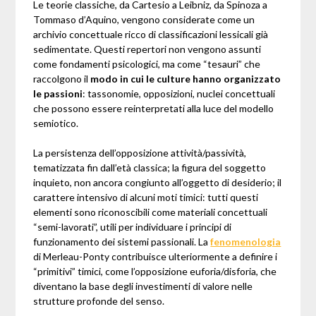
Le teorie classiche, da Cartesio a Leibniz, da Spinoza a
Tommaso d’Aquino, vengono considerate come un
archivio concettuale ricco di classificazioni lessicali già
sedimentate. Questi repertori non vengono assunti
come fondamenti psicologici, ma come “tesauri” che
raccolgono il
modo in cui le culture hanno organizzato
le passioni
: tassonomie, opposizioni, nuclei concettuali
che possono essere reinterpretati alla luce del modello
semiotico.
La persistenza dell’opposizione attività/passività,
tematizzata fin dall’età classica; la figura del soggetto
inquieto, non ancora congiunto all’oggetto di desiderio; il
carattere intensivo di alcuni moti timici: tutti questi
elementi sono riconoscibili come materiali concettuali
“semi-lavorati”, utili per individuare i principi di
funzionamento dei sistemi passionali. La
fenomenologia
di Merleau-Ponty contribuisce ulteriormente a definire i
“primitivi” timici, come l’opposizione euforia/disforia, che
diventano la base degli investimenti di valore nelle
strutture profonde del senso.