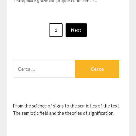
estrapolare grazie alle proprie conoscenze…
Paginazione
1
Next
degli
articoli
RICERCA
PER:
From the science of signs to the semiotics of the text.
The semiotic field and the theories of signification.