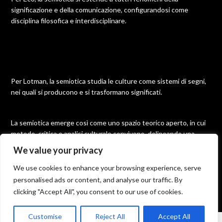
significazione e della comunicazione, configurandosi come
disciplina filosofica e interdisciplinare.
Per Lotman, la semiotica studia le culture come sistemi di segni,
nei quali si producono e si trasformano significati.
La semiotica emerge così come uno spazio teorico aperto, in cui
metodo, critica e analisi culturale convivono, delineando una
disciplina molteplice e in continua evoluzione.
We value your privacy
We use cookies to enhance your browsing experience, serve
personalised ads or content, and analyse our traffic. By
©2026 Semiotica
| Built using WordPress and
Responsive
clicking "Accept All", you consent to our use of cookies.
Blogily
theme by Superb
Customise
Reject All
Accept All
From the science of signs to the semiotics of the text. The