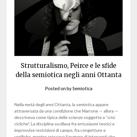
Strutturalismo, Peirce e le sfide
della semiotica negli anni Ottanta
Posted on
by
Semiotica
Nella metà degli anni Ottanta, la semiotica appare
attraversata da una condizione che Marrone — allora —
descriveva come tipica delle scienze soggette a “crisi
cicliche”. La disciplina oscillava fra entusiasmi teorici e
improvvise restrizioni di campo, fra congetture e
verifiche, mentre cresceva il numero di interventi che