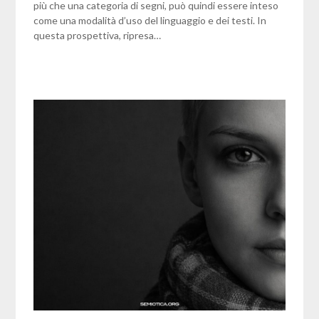
più che una categoria di segni, può quindi essere inteso
come una modalità d’uso del linguaggio e dei testi. In
questa prospettiva, ripresa…