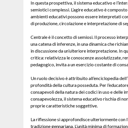
In questa prospettiva, il sistema educativo e l’i
semiotici complessi. L’agire educativo è composto da
ambienti educativi possono essere interpretati com
di produzione, circolazione e interpretazione di se
Centrale è il concetto di semiosi. Il processo inter
una catena di inferenze, in una dinamica che richia
in discussione da un’ulteriore interpretazione. In 
critica: relativizza le conoscenze assolutizzate, ren
pedagogico, invita a un esercizio costante di cons
Un ruolo decisivo è attribuito all’enciclopedia dell
profondità della cultura posseduta. Per l’educatore
consapevoli della natura dei codici in uso e delle
consapevolezza, il sistema educativo rischia di no
proprie caratteristiche soggettive.
La riflessione si approfondisce ulteriormente con 
tradizione gennariana. L’unità minima di formazio