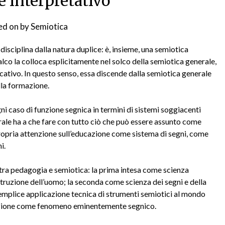
e interpretativo
ed on
by
Semiotica
isciplina dalla natura duplice: è, insieme, una semiotica
alco la colloca esplicitamente nel solco della semiotica generale,
ativo. In questo senso, essa discende dalla semiotica generale
lla formazione.
ni caso di funzione segnica in termini di sistemi soggiacenti
erale ha a che fare con tutto ciò che può essere assunto come
ropria attenzione sull’educazione come sistema di segni, come
i.
o tra pedagogia e semiotica: la prima intesa come scienza
struzione dell’uomo; la seconda come scienza dei segni e della
semplice applicazione tecnica di strumenti semiotici al mondo
cazione come fenomeno eminentemente segnico.