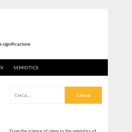
a significazione
EV
SEMIOTICS
RICERCA
PER:
From the science of signs to the semiotics of