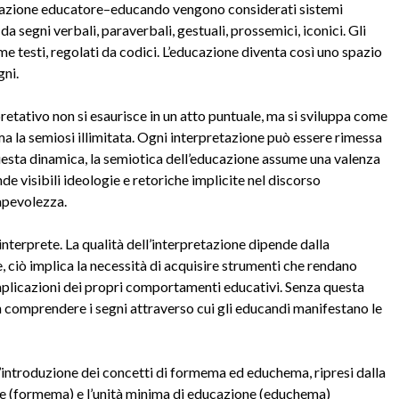
nterazione educatore–educando vengono considerati sistemi
 segni verbali, paraverbali, gestuali, prossemici, iconici. Gli
e testi, regolati da codici. L’educazione diventa così uno spazio
gni.
pretativo non si esaurisce in un atto puntuale, ma si sviluppa come
ma la semiosi illimitata. Ogni interpretazione può essere rimessa
questa dinamica, la semiotica dell’educazione assume una valenza
de visibili ideologie e retoriche implicite nel discorso
apevolezza.
’interprete. La qualità dell’interpretazione dipende dalla
, ciò implica la necessità di acquisire strumenti che rendano
 implicazioni dei propri comportamenti educativi. Senza questa
n comprendere i segni attraverso cui gli educandi manifestano le
l’introduzione dei concetti di formema ed educhema, ripresi dalla
ne (formema) e l’unità minima di educazione (educhema)