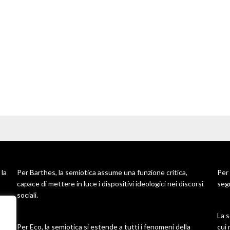
 la
Per Barthes, la semiotica assume una funzione critica,
Per 
capace di mettere in luce i dispositivi ideologici nei discorsi
segn
sociali.
La 
Per Eco, la semiotica si estende a tutti i fenomeni della
cui 