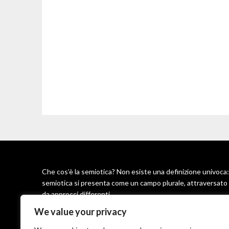
Che cos’è la semiotica? Non esiste una definizione univoca:
semiotica si presenta come un campo plurale, attraversato
da approcci differenti
We value your privacy
Per Greimas, la semiotica è una metodologia rigorosa per