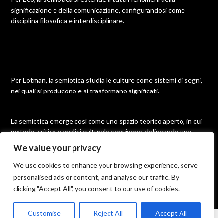
significazione e della comunicazione, configurandosi come
disciplina filosofica e interdisciplinare.
Per Lotman, la semiotica studia le culture come sistemi di segni,
nei quali si producono e si trasformano significati.
La semiotica emerge così come uno spazio teorico aperto, in cui
metodo, critica e analisi culturale convivono, delineando una
disciplina molteplice e in continua evoluzione.
We value your privacy
We use cookies to enhance your browsing experience, serve
personalised ads or content, and analyse our traffic. By
©2026 Semiotica
| Built using WordPress and
Responsive
clicking "Accept All", you consent to our use of cookies.
Blogily
theme by Superb
Customise
Reject All
Accept All
From the science of signs to the semiotics of the text. The