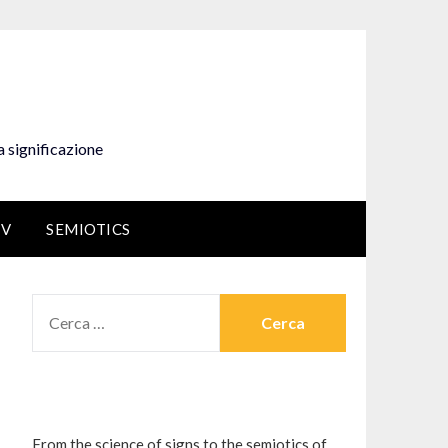
a significazione
EV
SEMIOTICS
RICERCA
PER:
From the science of signs to the semiotics of